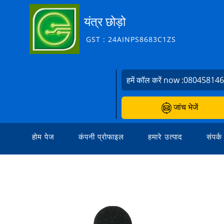
यंत्र छोड़ो
GST : 24AINPS8683C1ZS
हमें कॉल करें now :
08045814
जांच भेजें
होम पेज
कंपनी प्रोफाइल
हमारे उत्पाद
संपर्क